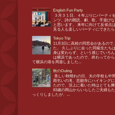
English Fun Party
３月３１日、４年ぶりにパーティを
ンツ、詩の朗読、劇、歌、手遊びな
と思います。 来年に向けて反省点
見る人も楽しいパーティにできたら
Tokyo Trip
11月3日に高校の同窓会があるので
た。 久しぶりに会った同級生たち
身は変わらず、という感じでいろん
は横浜であったので、終わってから
て横浜の港を周遊しました...
秋のOuting
美しい秋晴れの日、夫の学校も中間
雨乞いの滝、悲願寺にハイキングに
たので、頂上に着いた時はとても爽
83歳の岡山からいらしたご夫婦も
っくりしましたが、...