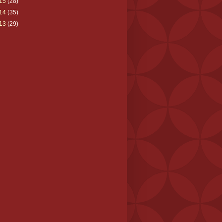
15
(28)
14
(35)
13
(29)