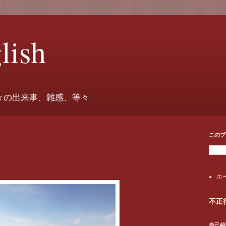
lish
々の出来事、雑感、等々
このブ
ホ
不正
自己紹