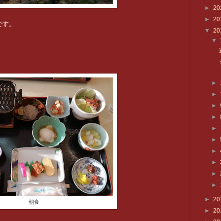
►
20
►
20
です。
▼
20
▼
、
►
►
►
►
►
►
►
►
►
►
►
20
朝食
►
20