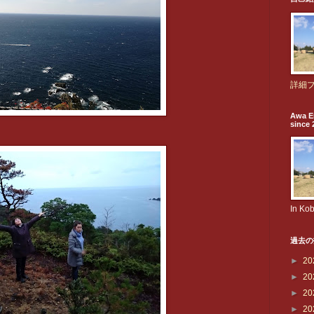
詳細
Awa E
since 
In Ko
過去の
►
20
►
20
►
20
►
20