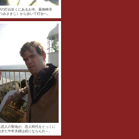
岬の灯台近くにあるお寺。最御崎寺
つみさきじ）から歩いて灯台へ。
は恋人の聖地が。恋人時代をとっくに
過ぎた中年夫婦は絵にならんわ～。