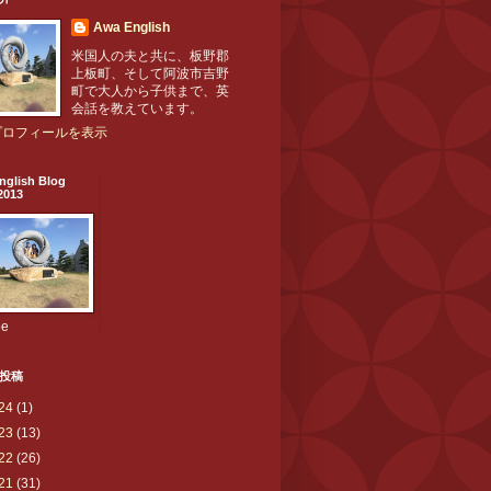
Awa English
米国人の夫と共に、板野郡
上板町、そして阿波市吉野
町で大人から子供まで、英
会話を教えています。
プロフィールを表示
nglish Blog
2013
be
投稿
24
(1)
23
(13)
22
(26)
21
(31)