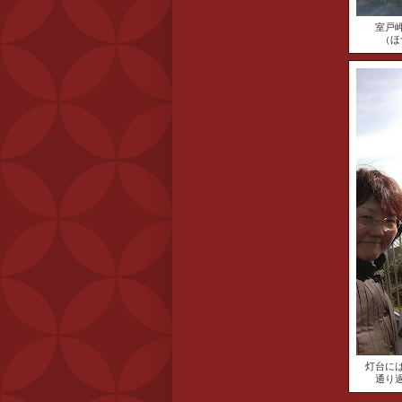
室戸
（ほ
灯台に
通り