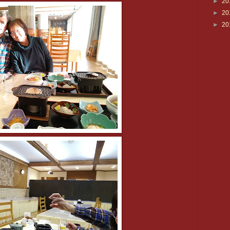
►
20
►
20
►
20