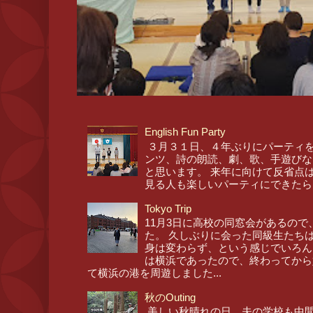
English Fun Party
３月３１日、４年ぶりにパーティを
ンツ、詩の朗読、劇、歌、手遊びな
と思います。 来年に向けて反省点
見る人も楽しいパーティにできたら
Tokyo Trip
11月3日に高校の同窓会があるので
た。 久しぶりに会った同級生たち
身は変わらず、という感じでいろん
は横浜であったので、終わってから
て横浜の港を周遊しました...
秋のOuting
美しい秋晴れの日、夫の学校も中間