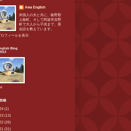
Awa English
米国人の夫と共に、板野郡
上板町、そして阿波市吉野
町で大人から子供まで、英
会話を教えています。
プロフィールを表示
nglish Blog
2013
be
投稿
24
(1)
23
(13)
22
(26)
21
(31)