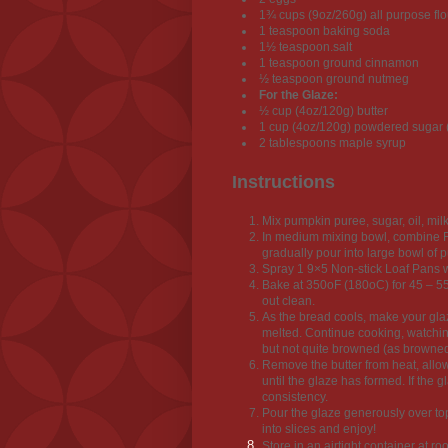
1¾ cups (9oz/260g) all purpose flo
1 teaspoon baking soda
1½ teaspoon.salt
1 teaspoon ground cinnamon
½ teaspoon ground nutmeg
For the Glaze:
½ cup (4oz/120g) butter
1 cup (4oz/120g) powdered sugar (s
2 tablespoons maple syrup
Instructions
Mix pumpkin puree, sugar, oil, mil
In medium mixing bowl, combine Fl
gradually pour into large bowl of 
Spray 1 9×5 Non-stick Loaf Pans w
Bake at 350oF (180oC) for 45 – 55 
out clean.
As the bread cools, make your gla
melted. Continue cooking, watching 
but not quite browned (as browned 
Remove the butter from heat, allow
until the glaze has formed. If the gl
consistency.
Pour the glaze generously over top 
into slices and enjoy!
Store in an airtight container at r