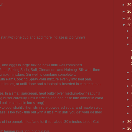
ur
►
20
►
20
►
20
▼
20
►
tart with one cup and add more if glaze is too runny)
►
▼
k, and eggs in large mixing bowl until well combined.
our, Baking Soda, Salt, Cinnamon, and Nutmeg. Stir well, then
►
pumpkin mixture. Stir well to combine completely.
ith Pam Cooking Spray.Pour mixture evenly into loaf pan.
►
minutes, or until done and a toothpick inserted in center comes
►
►
ze. In a small saucepan, heat butter over medium-low heat until
butter carefully, until it sizzles and begins to turn amber in color
►
butter can taste too strong).
►
 to cool slightly then stir in the powdered sugar and maple syrup
aze is too thick thin out with a little milk until you get your desired
►
of the pumpkin loaf and let it set, about 30 minutes to set. Cut
►
20
►
20
oom temperature for up to 3 days