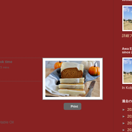
詳細
Awa E
since 
ok time
55 mins
In Ko
過去の
Print
►
20
►
20
table Oil
►
20
►
20