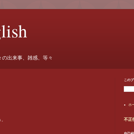
lish
々の出来事、雑感、等々
このブ
ホ
不正
う。
自己紹