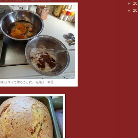
►
20
►
20
今回は３倍で作ることに。写真は一回分