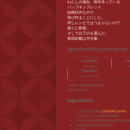
わたしの場合、毎年作っている
パンプキンブレッド。
結構好評なので
再び作ることにした。
同じレシピではつまらないので、
新たに検索。
そして以下のを選んだ。
毎回砂糖は半分量。
Best Ever Pumpkin Bread
Prep time
Co
20 mins
Total time
1 hour 15 mins
Author:
Gemma Stafford
Serves:
1 loaf
Ingredients
1 cup (8oz/240g)
pumpkin puree
1½ cups (12oz/360g) sugar
½ cup (4floz/120ml) canola or vege
⅓ cup(2½floz/75ml) milk
2 eggs