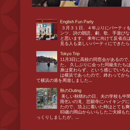
English Fun Party
３月３１日、４年ぶりにパーティを
ンツ、詩の朗読、劇、歌、手遊びな
と思います。 来年に向けて反省点
見る人も楽しいパーティにできたら
Tokyo Trip
11月3日に高校の同窓会があるので
た。 久しぶりに会った同級生たち
身は変わらず、という感じでいろん
は横浜であったので、終わってから
て横浜の港を周遊しました...
秋のOuting
美しい秋晴れの日、夫の学校も中間
雨乞いの滝、悲願寺にハイキングに
たので、頂上に着いた時はとても爽
83歳の岡山からいらしたご夫婦も
っくりしましたが、...