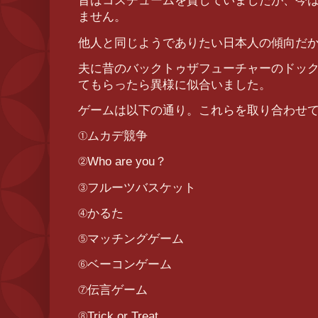
昔はコスチュームを貸していましたが、今
ません。
他人と同じようでありたい日本人の傾向だ
夫に昔のバックトゥザフューチャーのドッ
てもらったら異様に似合いました。
ゲームは以下の通り。これらを取り合わせ
①ムカデ競争
②Who are you？
③フルーツバスケット
④かるた
⑤マッチングゲーム
⑥ベーコンゲーム
⑦伝言ゲーム
⑧Trick or Treat