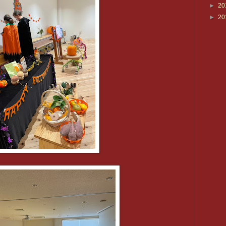
►
20
►
20