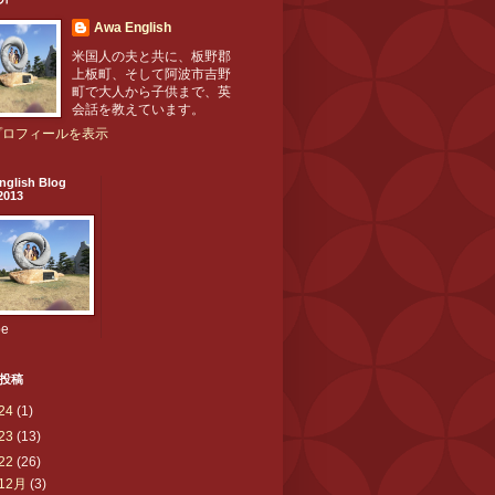
Awa English
米国人の夫と共に、板野郡
上板町、そして阿波市吉野
町で大人から子供まで、英
会話を教えています。
プロフィールを表示
nglish Blog
2013
be
投稿
24
(1)
23
(13)
22
(26)
12月
(3)