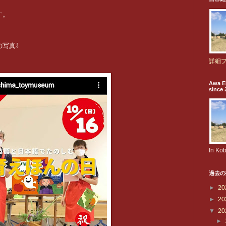
す。
写真⇩
詳細
Awa E
since 
In Ko
過去の
►
20
►
20
▼
20
►