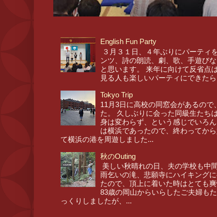
English Fun Party
３月３１日、４年ぶりにパーティを
ンツ、詩の朗読、劇、歌、手遊びな
と思います。 来年に向けて反省点
見る人も楽しいパーティにできたら
Tokyo Trip
11月3日に高校の同窓会があるので
た。 久しぶりに会った同級生たち
身は変わらず、という感じでいろん
は横浜であったので、終わってから
て横浜の港を周遊しました...
秋のOuting
美しい秋晴れの日、夫の学校も中間
雨乞いの滝、悲願寺にハイキングに
たので、頂上に着いた時はとても爽
83歳の岡山からいらしたご夫婦も
っくりしましたが、...