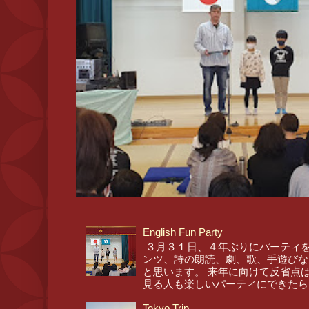
English Fun Party
３月３１日、４年ぶりにパーティを
ンツ、詩の朗読、劇、歌、手遊びな
と思います。 来年に向けて反省点
見る人も楽しいパーティにできたら
Tokyo Trip