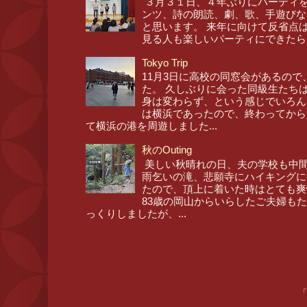
３月３１日、４年ぶりにパーティを
ンツ、詩の朗読、劇、歌、手遊びな
と思います。 来年に向けて反省点
見る人も楽しいパーティにできたら
Tokyo Trip
11月3日に高校の同窓会があるので
た。 久しぶりに会った同級生たち
身は変わらず、という感じでいろん
は横浜であったので、終わってから
て横浜の港を周遊しました...
秋のOuting
美しい秋晴れの日、夫の学校も中間
雨乞いの滝、悲願寺にハイキングに
たので、頂上に着いた時はとても爽
83歳の岡山からいらしたご夫婦も
っくりしましたが、...
「