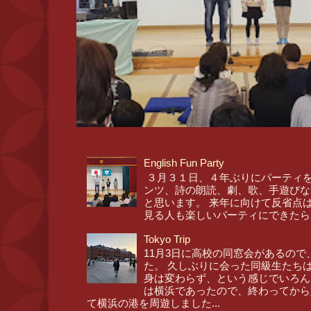
English Fun Party
３月３１日、４年ぶりにパーティを
ンツ、詩の朗読、劇、歌、手遊びな
と思います。 来年に向けて反省点
見る人も楽しいパーティにできたら
Tokyo Trip
11月3日に高校の同窓会があるので
た。 久しぶりに会った同級生たち
身は変わらず、という感じでいろん
は横浜であったので、終わってから
て横浜の港を周遊しました...